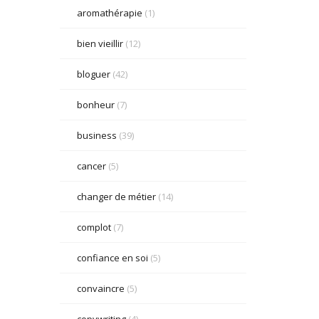
aromathérapie
(1)
bien vieillir
(12)
bloguer
(42)
bonheur
(7)
business
(39)
cancer
(5)
changer de métier
(14)
complot
(7)
confiance en soi
(5)
convaincre
(5)
copywriting
(4)