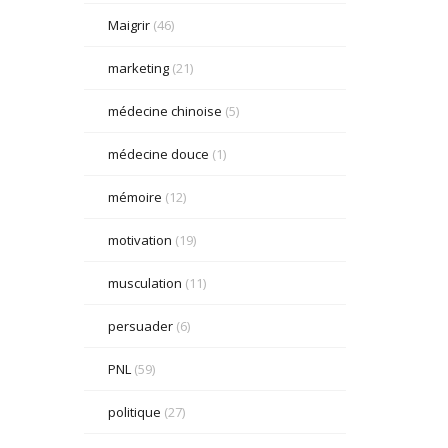
Maigrir
(46)
marketing
(21)
médecine chinoise
(5)
médecine douce
(1)
mémoire
(12)
motivation
(19)
musculation
(11)
persuader
(6)
PNL
(59)
politique
(27)