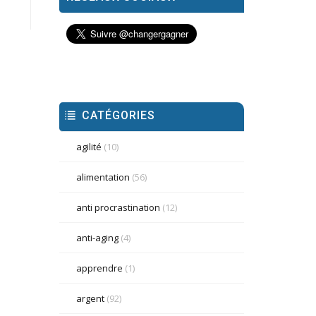
CATÉGORIES
agilité
(10)
alimentation
(56)
anti procrastination
(12)
anti-aging
(4)
apprendre
(1)
argent
(92)