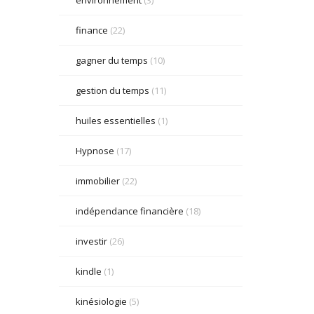
finance
(22)
gagner du temps
(10)
gestion du temps
(11)
huiles essentielles
(1)
Hypnose
(17)
immobilier
(22)
indépendance financière
(18)
investir
(26)
kindle
(1)
kinésiologie
(5)