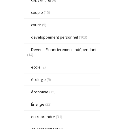
couple
(15)
courir
(5)
développement personnel
(103)
Devenir Financièrement Indépendant
(14)
école
(2)
écologie
(9)
économie
(15)
Énergie
(22)
entreprendre
(31)
environnement
(3)