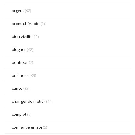
argent
(92)
aromathérapie
(1)
bien vieillir
(12)
bloguer
(42)
bonheur
(7)
business
(39)
cancer
(5)
changer de métier
(14)
complot
(7)
confiance en soi
(5)