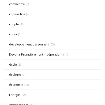
convaincre
(5)
copywriting
(4)
couple
(15)
courir
(5)
développement personnel
(103)
Devenir Financièrement Indépendant
(14)
école
(2)
écologie
(9)
économie
(15)
Énergie
(22)
entreprendre
(31)