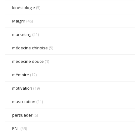
kinésiologie
(5)
Maigrir
(46)
marketing
(21)
médecine chinoise
(5)
médecine douce
(1)
mémoire
(12)
motivation
(19)
musculation
(11)
persuader
(6)
PNL
(59)