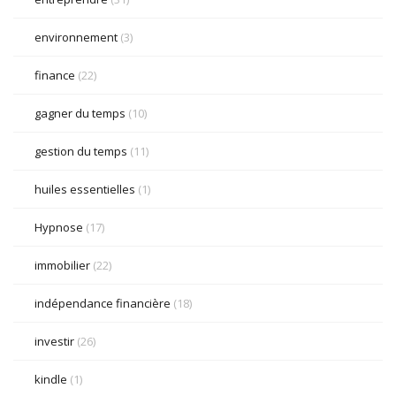
environnement
(3)
finance
(22)
gagner du temps
(10)
gestion du temps
(11)
huiles essentielles
(1)
Hypnose
(17)
immobilier
(22)
indépendance financière
(18)
investir
(26)
kindle
(1)