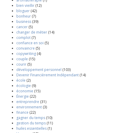
aromathérapie
(1)
bien vieillir
(12)
bloguer
(42)
bonheur
(7)
business
(39)
cancer
(5)
changer de métier
(14)
complot
(7)
confiance en soi
(5)
convaincre
(5)
copywriting
(4)
couple
(15)
courir
(5)
développement personnel
(103)
Devenir Financièrement Indépendant
(14)
école
(2)
écologie
(9)
économie
(15)
Énergie
(22)
entreprendre
(31)
environnement
(3)
finance
(22)
gagner du temps
(10)
gestion du temps
(11)
huiles essentielles
(1)