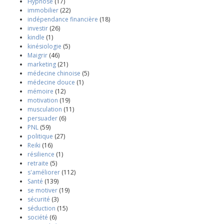
Hypnose
(17)
immobilier
(22)
indépendance financière
(18)
investir
(26)
kindle
(1)
kinésiologie
(5)
Maigrir
(46)
marketing
(21)
médecine chinoise
(5)
médecine douce
(1)
mémoire
(12)
motivation
(19)
musculation
(11)
persuader
(6)
PNL
(59)
politique
(27)
Reiki
(16)
résilience
(1)
retraite
(5)
s'améliorer
(112)
Santé
(139)
se motiver
(19)
sécurité
(3)
séduction
(15)
société
(6)