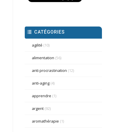
CATÉGORIES
agilité
(10)
alimentation
(56)
anti procrastination
(12)
anti-aging
(4)
apprendre
(1)
argent
(92)
aromathérapie
(1)