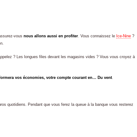
Rassurez-vous
nous allons aussi en profiter
. Vous connaissez le
Ice-Nine
?
en.
elez ? Les longues files devant les magasins vides ? Vous vous croyez à
sformera vos économies, votre compte courant en… Du vent
.
 euros quotidiens. Pendant que vous ferez la queue à la banque vous resterez