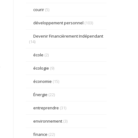
courir
(5)
développement personnel
(103)
Devenir Financièrement Indépendant
(14)
école
(2)
.
écologie
(9)
économie
(15)
Énergie
(22)
entreprendre
(31)
environnement
(3)
finance
(22)