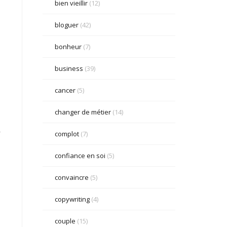
bien vieillir
(12)
bloguer
(42)
bonheur
(7)
business
(39)
cancer
(5)
changer de métier
(14)
.
complot
(7)
confiance en soi
(5)
convaincre
(5)
copywriting
(4)
couple
(15)