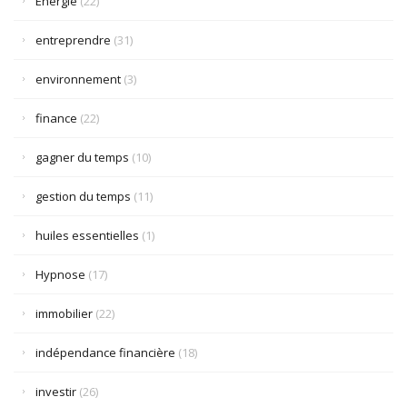
Énergie
(22)
entreprendre
(31)
environnement
(3)
finance
(22)
gagner du temps
(10)
gestion du temps
(11)
huiles essentielles
(1)
Hypnose
(17)
immobilier
(22)
indépendance financière
(18)
investir
(26)