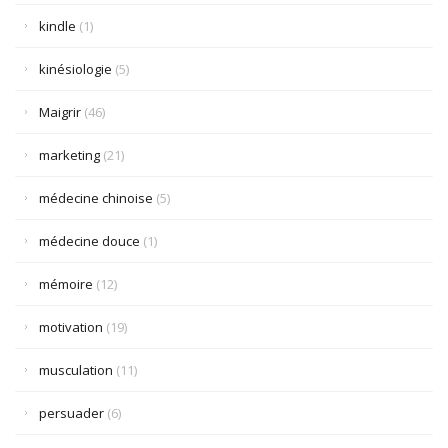
kindle
(1)
kinésiologie
(5)
Maigrir
(46)
marketing
(21)
médecine chinoise
(5)
médecine douce
(1)
mémoire
(12)
motivation
(19)
musculation
(11)
persuader
(6)