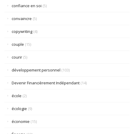
confiance en soi
(5)
convaincre
(5)
copywriting
(4)
couple
(15)
courir
(5)
développement personnel
(103)
Devenir Financièrement Indépendant
(14)
école
(2)
écologie
(9)
économie
(15)