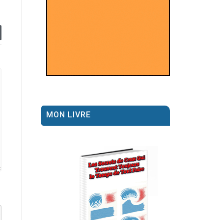
MON LIVRE
el datetime=""> <em> <i> <q cite=""> <strike> <strong>