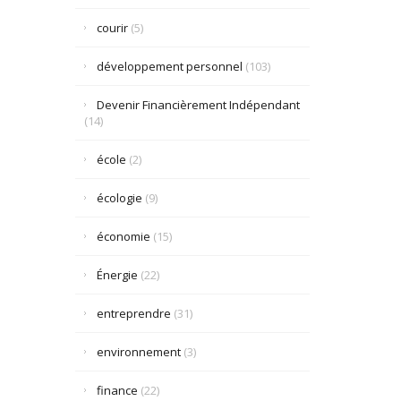
courir
(5)
développement personnel
(103)
Devenir Financièrement Indépendant
(14)
école
(2)
écologie
(9)
économie
(15)
Énergie
(22)
entreprendre
(31)
environnement
(3)
finance
(22)