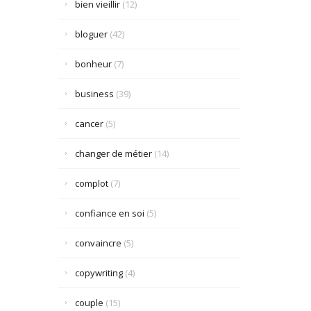
bien vieillir
(12)
bloguer
(42)
bonheur
(7)
business
(39)
cancer
(5)
changer de métier
(14)
complot
(7)
confiance en soi
(5)
convaincre
(5)
copywriting
(4)
couple
(15)