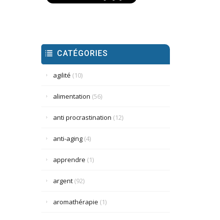
CATÉGORIES
agilité
(10)
alimentation
(56)
anti procrastination
(12)
anti-aging
(4)
apprendre
(1)
argent
(92)
aromathérapie
(1)