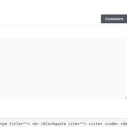
Comment
onym title=""> <b> <blockquote cite=""> <cite> <code> <d