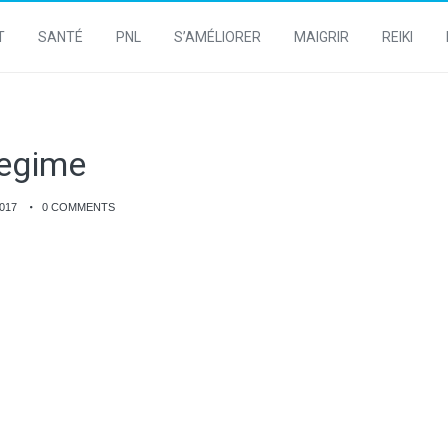
T
SANTÉ
PNL
S’AMÉLIORER
MAIGRIR
REIKI
regime
017
0 COMMENTS