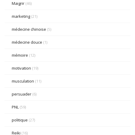
Maigrir
(46)
marketing
(21)
médecine chinoise
(5)
médecine douce
(1)
mémoire
(12)
motivation
(19)
musculation
(11)
persuader
(6)
PNL
(59)
politique
(27)
Reiki
(16)