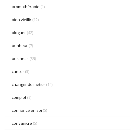
aromathérapie
(1)
bien vieillir
(12)
bloguer
(42)
bonheur
(7)
business
(39)
cancer
(5)
changer de métier
(14)
complot
(7)
confiance en soi
(5)
convaincre
(5)