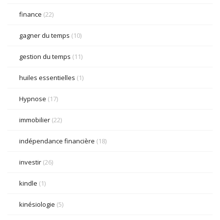
finance
(22)
gagner du temps
(10)
gestion du temps
(11)
huiles essentielles
(1)
Hypnose
(17)
immobilier
(22)
indépendance financière
(18)
investir
(26)
kindle
(1)
kinésiologie
(5)