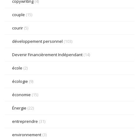
copywriting
(4)
couple
(15)
courir
(5)
développement personnel
(103)
Devenir Financièrement Indépendant
(14)
école
(2)
écologie
(9)
économie
(15)
Énergie
(22)
entreprendre
(31)
environnement
(3)