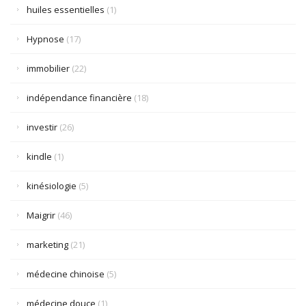
huiles essentielles
(1)
Hypnose
(17)
immobilier
(22)
indépendance financière
(18)
investir
(26)
kindle
(1)
kinésiologie
(5)
Maigrir
(46)
marketing
(21)
médecine chinoise
(5)
médecine douce
(1)