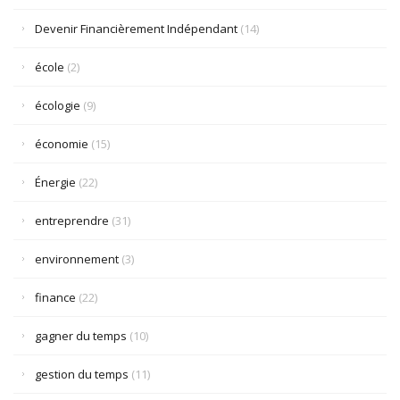
Devenir Financièrement Indépendant
(14)
école
(2)
écologie
(9)
économie
(15)
Énergie
(22)
entreprendre
(31)
environnement
(3)
finance
(22)
gagner du temps
(10)
gestion du temps
(11)