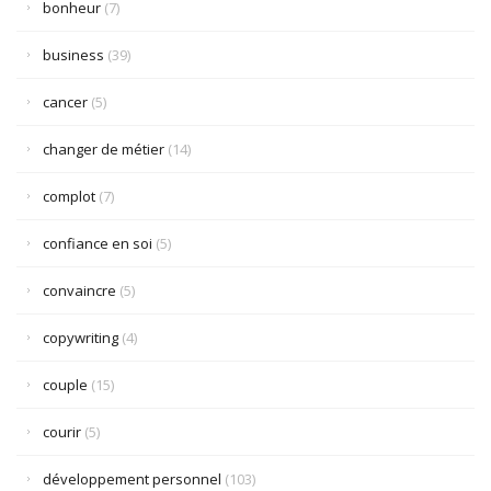
bonheur
(7)
business
(39)
cancer
(5)
changer de métier
(14)
complot
(7)
confiance en soi
(5)
convaincre
(5)
copywriting
(4)
couple
(15)
courir
(5)
développement personnel
(103)