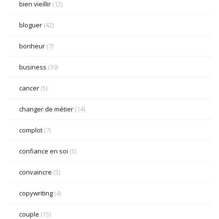
bien vieillir
(12)
bloguer
(42)
bonheur
(7)
business
(39)
cancer
(5)
changer de métier
(14)
complot
(7)
confiance en soi
(5)
convaincre
(5)
copywriting
(4)
couple
(15)