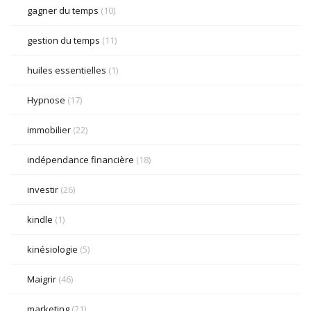
gagner du temps
(10)
gestion du temps
(11)
huiles essentielles
(1)
Hypnose
(17)
immobilier
(22)
indépendance financière
(18)
investir
(26)
kindle
(1)
kinésiologie
(5)
Maigrir
(46)
marketing
(21)