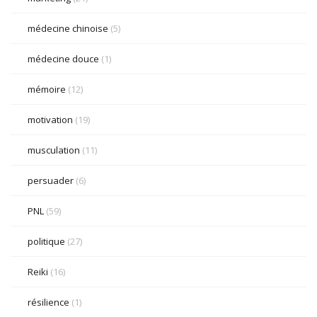
médecine chinoise
(5)
médecine douce
(1)
mémoire
(12)
motivation
(19)
musculation
(11)
persuader
(6)
PNL
(59)
politique
(27)
Reiki
(16)
résilience
(1)