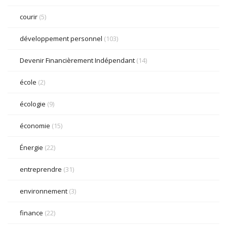
courir
(5)
développement personnel
(103)
Devenir Financièrement Indépendant
(14)
école
(2)
écologie
(9)
économie
(15)
Énergie
(22)
entreprendre
(31)
environnement
(3)
finance
(22)