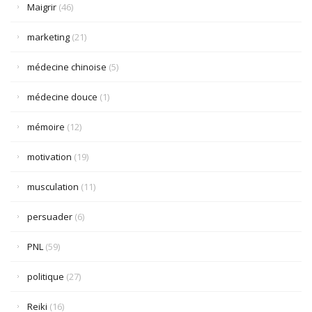
Maigrir
(46)
marketing
(21)
médecine chinoise
(5)
médecine douce
(1)
mémoire
(12)
motivation
(19)
musculation
(11)
persuader
(6)
PNL
(59)
politique
(27)
Reiki
(16)