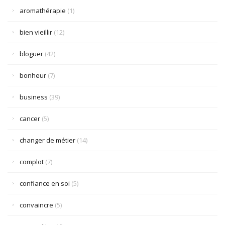
aromathérapie
(1)
bien vieillir
(12)
bloguer
(42)
bonheur
(7)
business
(39)
cancer
(5)
changer de métier
(14)
complot
(7)
confiance en soi
(5)
convaincre
(5)