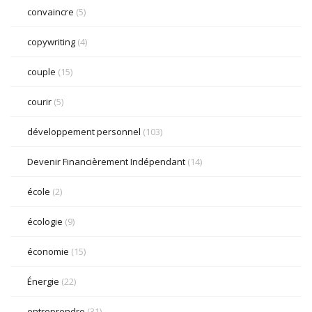
convaincre
(5)
copywriting
(4)
couple
(15)
courir
(5)
développement personnel
(103)
Devenir Financièrement Indépendant
(14)
école
(2)
écologie
(9)
économie
(15)
Énergie
(22)
entreprendre
(31)