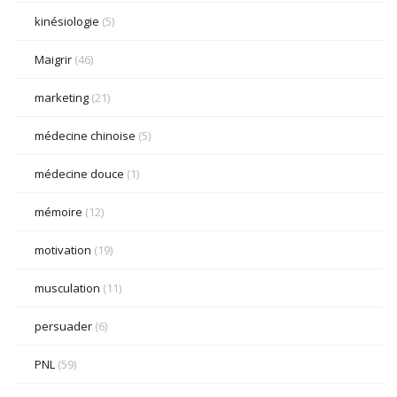
kinésiologie
(5)
Maigrir
(46)
marketing
(21)
médecine chinoise
(5)
médecine douce
(1)
mémoire
(12)
motivation
(19)
musculation
(11)
persuader
(6)
PNL
(59)