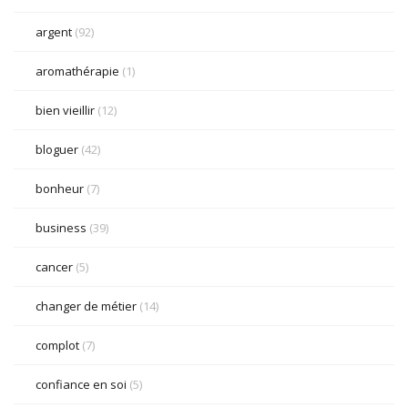
argent
(92)
aromathérapie
(1)
bien vieillir
(12)
bloguer
(42)
bonheur
(7)
business
(39)
cancer
(5)
changer de métier
(14)
complot
(7)
confiance en soi
(5)