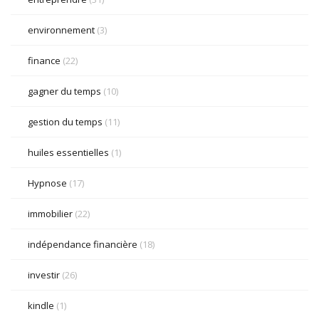
environnement
(3)
finance
(22)
gagner du temps
(10)
gestion du temps
(11)
huiles essentielles
(1)
Hypnose
(17)
immobilier
(22)
indépendance financière
(18)
investir
(26)
kindle
(1)