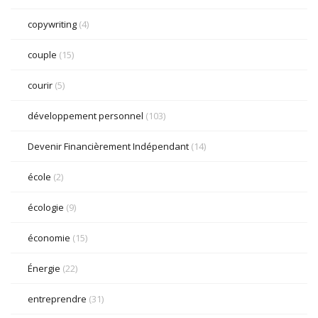
copywriting
(4)
couple
(15)
courir
(5)
développement personnel
(103)
Devenir Financièrement Indépendant
(14)
école
(2)
écologie
(9)
économie
(15)
Énergie
(22)
entreprendre
(31)