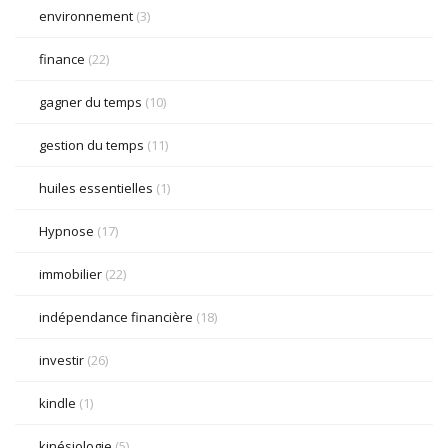
environnement
(3)
finance
(22)
gagner du temps
(10)
gestion du temps
(11)
huiles essentielles
(1)
Hypnose
(17)
immobilier
(22)
indépendance financière
(18)
investir
(26)
kindle
(1)
kinésiologie
(5)