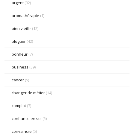
argent
(92)
aromathérapie
(1)
bien vieillir
(12)
bloguer
(42)
bonheur
(7)
business
(39)
cancer
(5)
changer de métier
(14)
complot
(7)
confiance en soi
(5)
convaincre
(5)