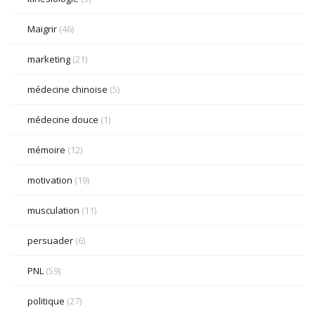
Maigrir
(46)
marketing
(21)
médecine chinoise
(5)
médecine douce
(1)
mémoire
(12)
motivation
(19)
musculation
(11)
persuader
(6)
PNL
(59)
politique
(27)