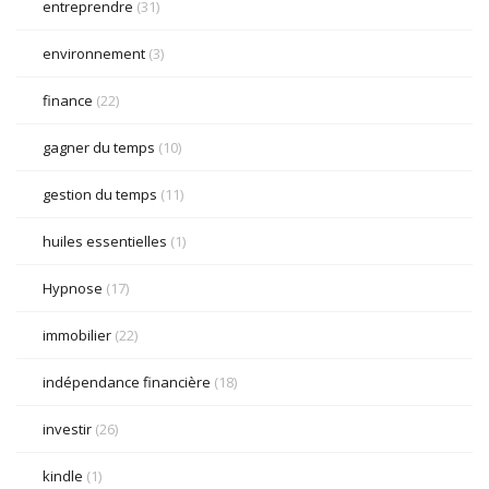
entreprendre
(31)
environnement
(3)
finance
(22)
gagner du temps
(10)
gestion du temps
(11)
huiles essentielles
(1)
Hypnose
(17)
immobilier
(22)
indépendance financière
(18)
investir
(26)
kindle
(1)