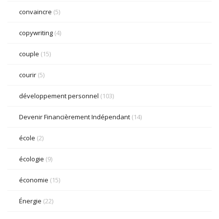
convaincre
(5)
copywriting
(4)
couple
(15)
courir
(5)
développement personnel
(103)
Devenir Financièrement Indépendant
(14)
école
(2)
écologie
(9)
économie
(15)
Énergie
(22)