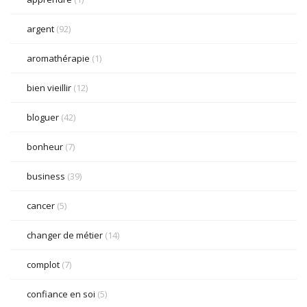
argent
(92)
aromathérapie
(1)
bien vieillir
(12)
bloguer
(42)
bonheur
(7)
business
(39)
cancer
(5)
changer de métier
(14)
complot
(7)
confiance en soi
(5)