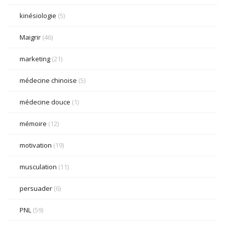
kinésiologie
(5)
Maigrir
(46)
marketing
(21)
médecine chinoise
(5)
médecine douce
(1)
mémoire
(12)
motivation
(19)
musculation
(11)
persuader
(6)
PNL
(59)