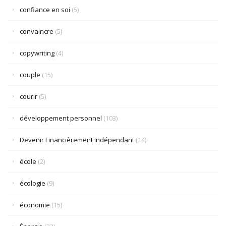
confiance en soi
(5)
convaincre
(5)
copywriting
(4)
couple
(15)
courir
(5)
développement personnel
(103)
Devenir Financièrement Indépendant
(14)
école
(2)
écologie
(9)
économie
(15)