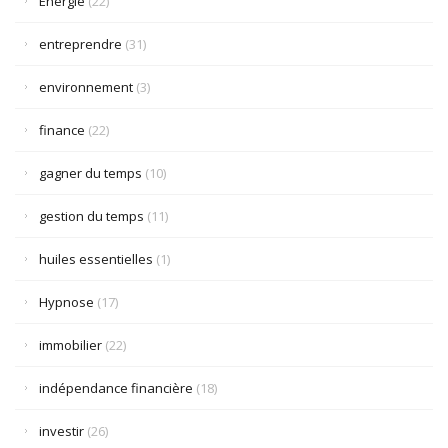
Énergie
(22)
entreprendre
(31)
environnement
(3)
finance
(22)
gagner du temps
(10)
gestion du temps
(11)
huiles essentielles
(1)
Hypnose
(17)
immobilier
(22)
indépendance financière
(18)
investir
(26)