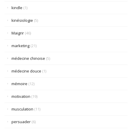
kindle
(1)
kinésiologie
(5)
Maigrir
(46)
marketing
(21)
médecine chinoise
(5)
médecine douce
(1)
mémoire
(12)
motivation
(19)
musculation
(11)
persuader
(6)