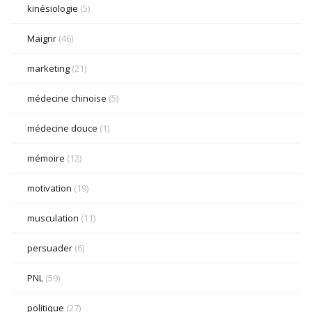
kinésiologie
(5)
Maigrir
(46)
marketing
(21)
médecine chinoise
(5)
médecine douce
(1)
mémoire
(12)
motivation
(19)
musculation
(11)
persuader
(6)
PNL
(59)
politique
(27)