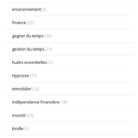
environnement
(3)
finance
(22)
gagner du temps
(10)
gestion du temps
(11)
huiles essentielles
(1)
Hypnose
(17)
immobilier
(22)
indépendance financière
(18)
investir
(26)
kindle
(1)