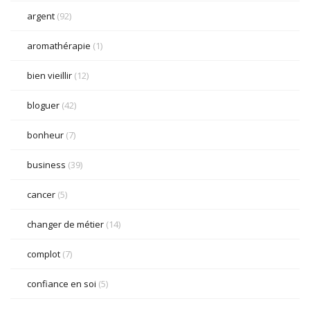
argent
(92)
aromathérapie
(1)
bien vieillir
(12)
bloguer
(42)
bonheur
(7)
business
(39)
cancer
(5)
changer de métier
(14)
complot
(7)
confiance en soi
(5)