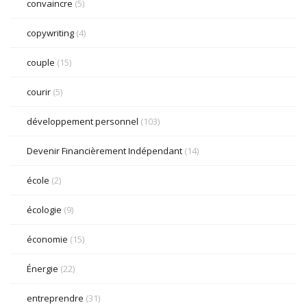
convaincre
(5)
copywriting
(4)
couple
(15)
courir
(5)
développement personnel
(103)
Devenir Financièrement Indépendant
(14)
école
(2)
écologie
(9)
économie
(15)
Énergie
(22)
entreprendre
(31)