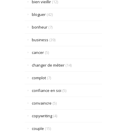
bien vieillir
(12)
bloguer
(42)
bonheur
(7)
business
(39)
cancer
(5)
changer de métier
(14)
complot
(7)
confiance en soi
(5)
convaincre
(5)
copywriting
(4)
couple
(15)