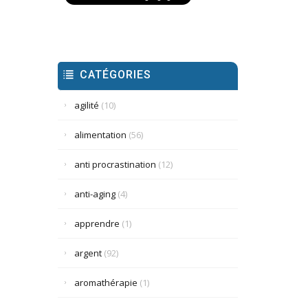
CATÉGORIES
agilité
(10)
alimentation
(56)
anti procrastination
(12)
anti-aging
(4)
apprendre
(1)
argent
(92)
aromathérapie
(1)