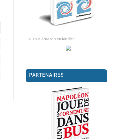
el datetime=""> <em> <i> <q cite=""> <strike> <strong>
ou sur Amazon en Kindle :
PARTENAIRES