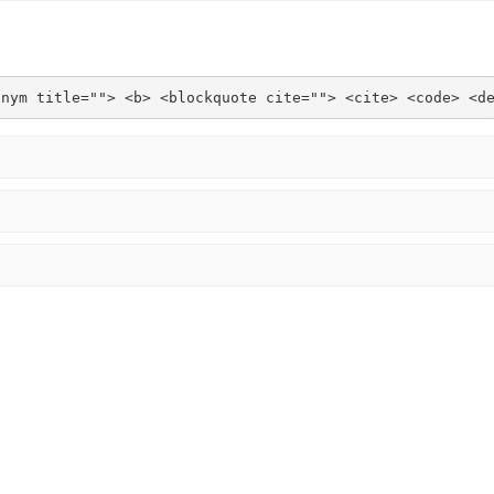
onym title=""> <b> <blockquote cite=""> <cite> <code> <d