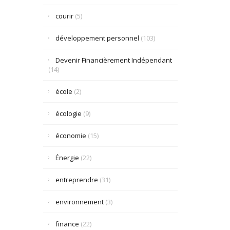
courir
(5)
développement personnel
(103)
Devenir Financièrement Indépendant
(14)
école
(2)
écologie
(9)
économie
(15)
Énergie
(22)
entreprendre
(31)
environnement
(3)
finance
(22)