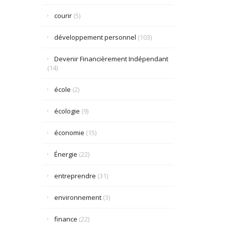
courir
(5)
développement personnel
(103)
Devenir Financièrement Indépendant
(14)
école
(2)
écologie
(9)
économie
(15)
Énergie
(22)
entreprendre
(31)
environnement
(3)
finance
(22)