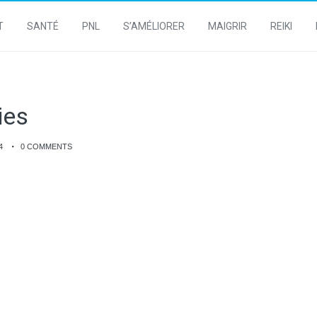
T
SANTÉ
PNL
S’AMÉLIORER
MAIGRIR
REIKI
ies
4
0 COMMENTS