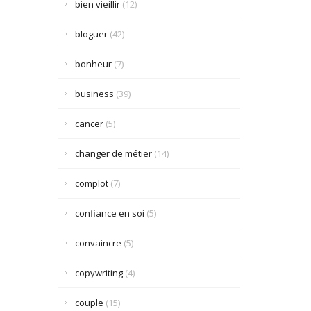
bien vieillir
(12)
bloguer
(42)
bonheur
(7)
business
(39)
cancer
(5)
changer de métier
(14)
complot
(7)
confiance en soi
(5)
convaincre
(5)
copywriting
(4)
couple
(15)