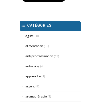
CATÉGORIES
agilité
(10)
alimentation
(56)
anti procrastination
(12)
anti-aging
(4)
apprendre
(1)
argent
(92)
aromathérapie
(1)