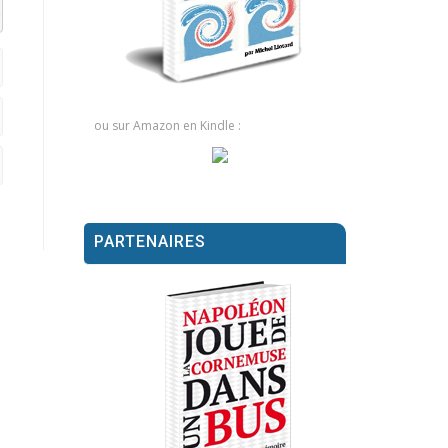
el datetime=""> <em> <i> <q cite=""> <strike> <strong>
ou sur Amazon en Kindle :
PARTENAIRES