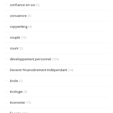
confiance en soi
(5)
convaincre
(5)
copywriting
(4)
couple
(15)
courir
(5)
développement personnel
(103)
Devenir Financièrement Indépendant
(14)
école
(2)
écologie
(9)
économie
(15)