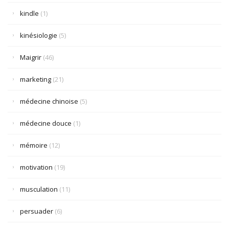
kindle
(1)
kinésiologie
(5)
Maigrir
(46)
marketing
(21)
médecine chinoise
(5)
médecine douce
(1)
mémoire
(12)
motivation
(19)
musculation
(11)
persuader
(6)