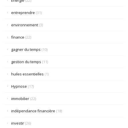
Énergie
(22)
entreprendre
(31)
environnement
(3)
finance
(22)
gagner du temps
(10)
gestion du temps
(11)
huiles essentielles
(1)
Hypnose
(17)
immobilier
(22)
indépendance financière
(18)
investir
(26)