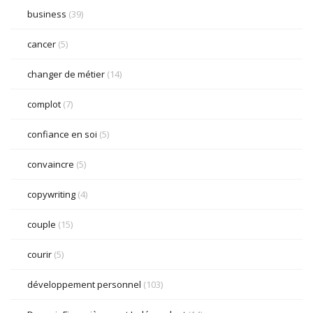
business
(39)
cancer
(5)
changer de métier
(14)
complot
(7)
confiance en soi
(5)
convaincre
(5)
copywriting
(4)
couple
(15)
courir
(5)
développement personnel
(103)