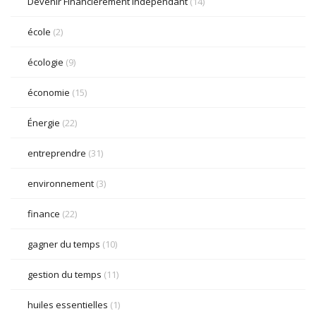
Devenir Financièrement Indépendant
(14)
école
(2)
écologie
(9)
économie
(15)
Énergie
(22)
entreprendre
(31)
environnement
(3)
finance
(22)
gagner du temps
(10)
gestion du temps
(11)
huiles essentielles
(1)