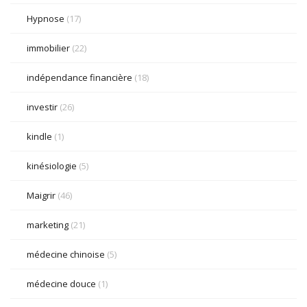
Hypnose
(17)
immobilier
(22)
indépendance financière
(18)
investir
(26)
kindle
(1)
kinésiologie
(5)
Maigrir
(46)
marketing
(21)
médecine chinoise
(5)
médecine douce
(1)