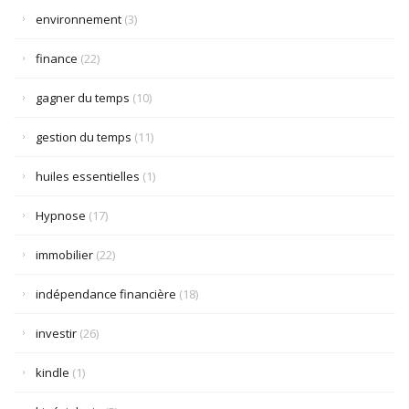
environnement
(3)
finance
(22)
gagner du temps
(10)
gestion du temps
(11)
huiles essentielles
(1)
Hypnose
(17)
immobilier
(22)
indépendance financière
(18)
investir
(26)
kindle
(1)