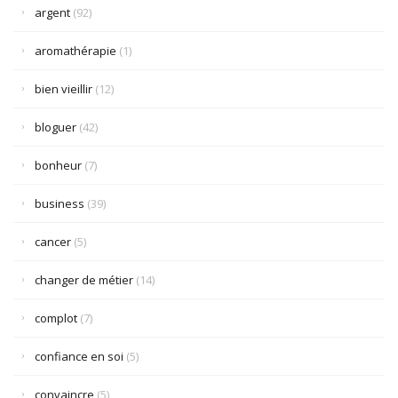
argent
(92)
aromathérapie
(1)
bien vieillir
(12)
bloguer
(42)
bonheur
(7)
business
(39)
cancer
(5)
changer de métier
(14)
complot
(7)
confiance en soi
(5)
convaincre
(5)