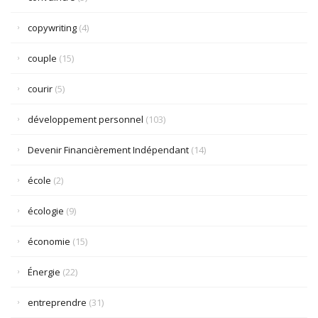
copywriting
(4)
couple
(15)
courir
(5)
développement personnel
(103)
Devenir Financièrement Indépendant
(14)
école
(2)
écologie
(9)
économie
(15)
Énergie
(22)
entreprendre
(31)