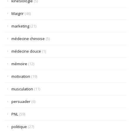
kinésiologie
(5)
Maigrir
(46)
marketing
(21)
médecine chinoise
(5)
médecine douce
(1)
mémoire
(12)
motivation
(19)
musculation
(11)
persuader
(6)
PNL
(59)
politique
(27)