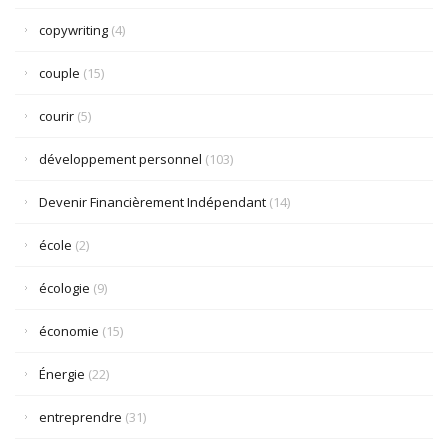
copywriting
(4)
couple
(15)
courir
(5)
développement personnel
(103)
Devenir Financièrement Indépendant
(14)
école
(2)
écologie
(9)
économie
(15)
Énergie
(22)
entreprendre
(31)