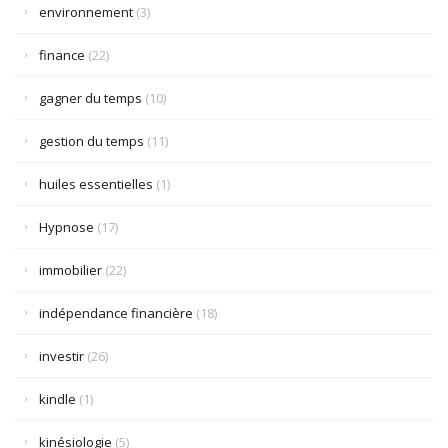
environnement
(3)
finance
(22)
gagner du temps
(10)
gestion du temps
(11)
huiles essentielles
(1)
Hypnose
(17)
immobilier
(22)
indépendance financière
(18)
investir
(26)
kindle
(1)
kinésiologie
(5)