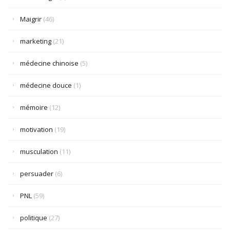
Maigrir
(46)
marketing
(21)
médecine chinoise
(5)
médecine douce
(1)
mémoire
(12)
motivation
(19)
musculation
(11)
persuader
(6)
PNL
(59)
politique
(27)