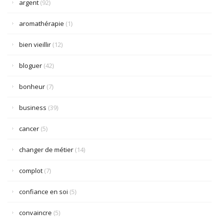
argent
(92)
aromathérapie
(1)
bien vieillir
(12)
bloguer
(42)
bonheur
(7)
business
(39)
cancer
(5)
changer de métier
(14)
complot
(7)
confiance en soi
(5)
convaincre
(5)