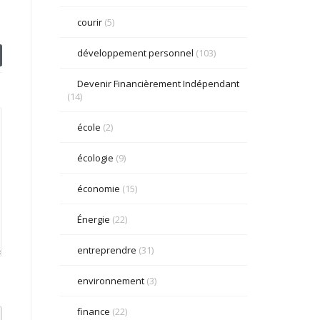
courir
(5)
développement personnel
(103)
Devenir Financièrement Indépendant
(14)
école
(2)
écologie
(9)
économie
(15)
Énergie
(22)
entreprendre
(31)
environnement
(3)
finance
(22)
el datetime=""> <em> <i> <q cite=""> <strike> <strong>