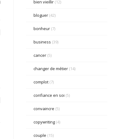
bien vieillir
(12)
)
bloguer
(42)
bonheur
(7)
business
(39)
cancer
(5)
changer de métier
(14)
complot
(7)
confiance en soi
(5)
convaincre
(5)
copywriting
(4)
couple
(15)