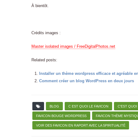
À bientôt.
Crédits images :
Master isolated images / FreeDigitalPhotos.net
Related posts:
Installer un thème wordpress efficace et agréable e
Comment créer un blog WordPress en deux jours
BLOG
C EST QUOI LE FAVICON
C'EST QUOI
FAVICON BOUGE WORDPRESS
FAVICON THÈME MYSTIQ
VOIR DES FAVICON EN RAPORT AVEC LA SPIRITUALITÉ