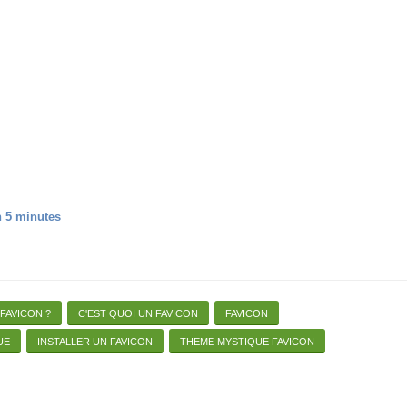
n 5 minutes
 FAVICON ?
C'EST QUOI UN FAVICON
FAVICON
UE
INSTALLER UN FAVICON
THEME MYSTIQUE FAVICON