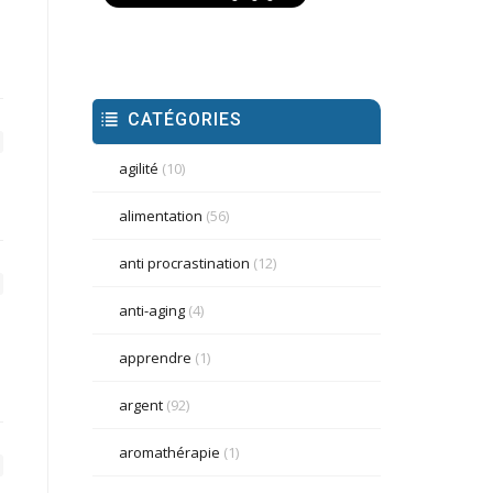
CATÉGORIES
agilité
(10)
alimentation
(56)
anti procrastination
(12)
anti-aging
(4)
apprendre
(1)
argent
(92)
aromathérapie
(1)