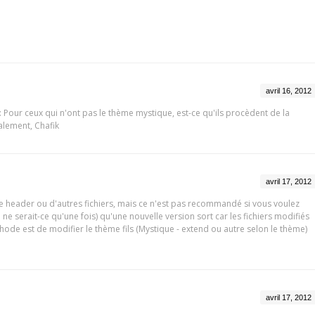
avril 16, 2012
n : Pour ceux qui n'ont pas le thème mystique, est-ce qu'ils procèdent de la
alement, Chafik
avril 17, 2012
le header ou d'autres fichiers, mais ce n'est pas recommandé si vous voulez
ne serait-ce qu'une fois) qu'une nouvelle version sort car les fichiers modifiés
ode est de modifier le thème fils (Mystique - extend ou autre selon le thème)
avril 17, 2012