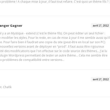
a problème ! A chaque mise à jour, il faut tout refaire. C'est quoi un thème fils ? :
hanger Gagner
avril 17, 2012
 y a un Mystique - extend (c'est le thème fils). On peut éditer un seul fichier :
e modifier les styles. Pour le reste, en cas de mise à jour il me semble aussi qu'il
ire. Pour faire bien il faudrait une copie du site (peut-être en local sur son PC)
 nouvelles versions avant de déployer en "prod". Il faut aussi être rigoureux
lité des modifications que l'on effectue sur le code source des thèmes... J'ai lu
n plugin Wordpress permettant de tester un autre thème... Cela me semble être
x problèmes de compatibilité entre versions...
avril 17, 2012
t. Chafik