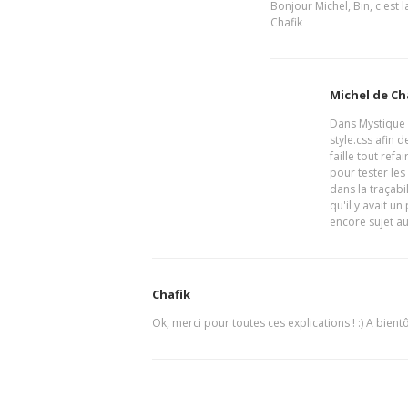
Bonjour Michel, Bin, c'est l
Chafik
Michel de C
Dans Mystique il
style.css afin d
faille tout refa
pour tester les
dans la traçabi
qu'il y avait u
encore sujet au
Chafik
Ok, merci pour toutes ces explications ! :) A bientô