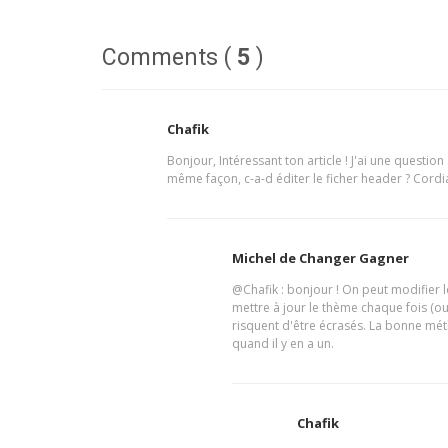
Comments (
5
)
Chafik
Bonjour, Intéressant ton article ! J'ai une questio
même façon, c-a-d éditer le ficher header ? Cordi
Michel de Changer Gagner
@Chafik : bonjour ! On peut modifier 
mettre à jour le thème chaque fois (ou 
risquent d'être écrasés. La bonne méth
quand il y en a un.
Chafik