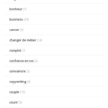
bonheur
(7)
business
(39)
cancer
(5)
changer de métier
(14)
complot
(7)
confiance en soi
(5)
convaincre
(5)
copywriting
(4)
couple
(15)
courir
(5)