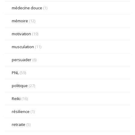
médecine douce
(1)
mémoire
(12)
motivation
(19)
musculation
(11)
persuader
(6)
PNL
(59)
politique
(27)
Reiki
(16)
résilience
(1)
retraite
(5)