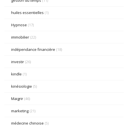
gestion du temps
(11)
huiles essentielles
(1)
Hypnose
(17)
immobilier
(22)
indépendance financière
(18)
investir
(26)
kindle
(1)
kinésiologie
(5)
Maigrir
(46)
marketing
(21)
médecine chinoise
(5)