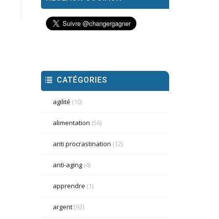
CATÉGORIES
agilité
(10)
alimentation
(56)
anti procrastination
(12)
anti-aging
(4)
apprendre
(1)
argent
(92)