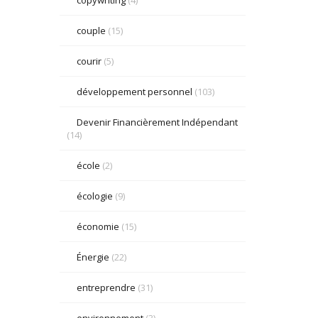
couple
(15)
courir
(5)
développement personnel
(103)
Devenir Financièrement Indépendant
(14)
école
(2)
écologie
(9)
économie
(15)
Énergie
(22)
entreprendre
(31)
environnement
(3)