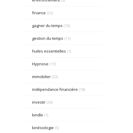
finance
(22)
gagner du temps
(10)
gestion du temps
(11)
huiles essentielles
(1)
Hypnose
(17)
immobilier
(22)
indépendance financière
(18)
investir
(26)
kindle
(1)
kinésiologie
(5)