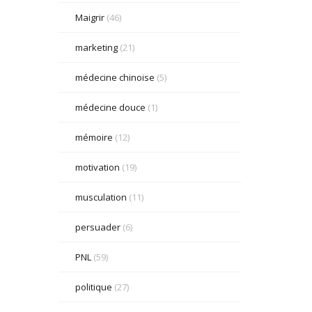
Maigrir
(46)
marketing
(21)
médecine chinoise
(5)
médecine douce
(1)
mémoire
(12)
motivation
(19)
musculation
(11)
persuader
(6)
PNL
(59)
politique
(27)