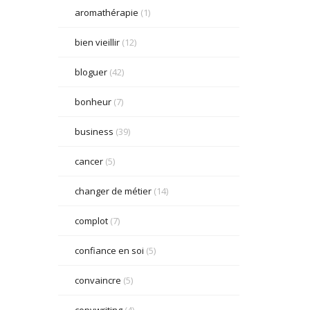
aromathérapie
(1)
bien vieillir
(12)
bloguer
(42)
bonheur
(7)
business
(39)
cancer
(5)
changer de métier
(14)
complot
(7)
confiance en soi
(5)
convaincre
(5)
copywriting
(4)