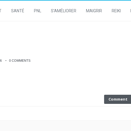
T
SANTÉ
PNL
S’AMÉLIORER
MAIGRIR
REIKI
6
0 COMMENTS
Comment