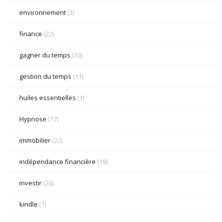
environnement
(3)
finance
(22)
gagner du temps
(10)
gestion du temps
(11)
huiles essentielles
(1)
Hypnose
(17)
immobilier
(22)
indépendance financière
(18)
investir
(26)
kindle
(1)