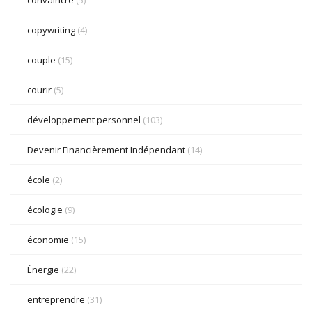
convaincre
(5)
copywriting
(4)
couple
(15)
courir
(5)
développement personnel
(103)
Devenir Financièrement Indépendant
(14)
école
(2)
écologie
(9)
économie
(15)
Énergie
(22)
entreprendre
(31)