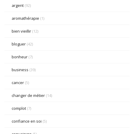
argent
(92)
aromathérapie
(1)
bien vieillir
(12)
bloguer
(42)
bonheur
(7)
business
(39)
cancer
(5)
changer de métier
(14)
complot
(7)
confiance en soi
(5)