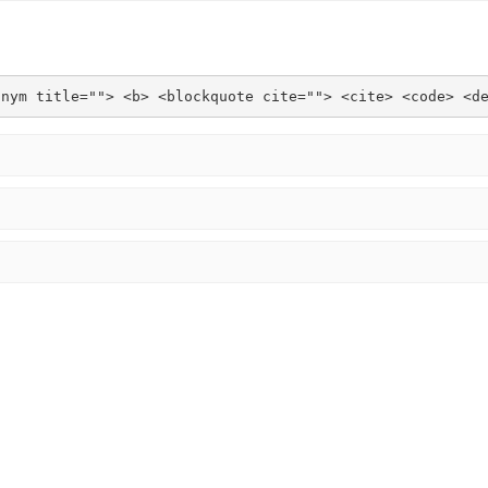
onym title=""> <b> <blockquote cite=""> <cite> <code> <d