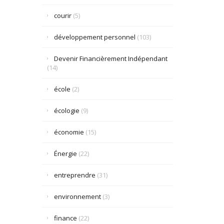
courir
(5)
développement personnel
(103)
Devenir Financièrement Indépendant
(14)
école
(2)
écologie
(9)
économie
(15)
Énergie
(22)
entreprendre
(31)
environnement
(3)
finance
(22)