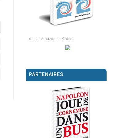
el datetime=""> <em> <i> <q cite=""> <strike> <strong>
ou sur Amazon en Kindle :
PARTENAIRES