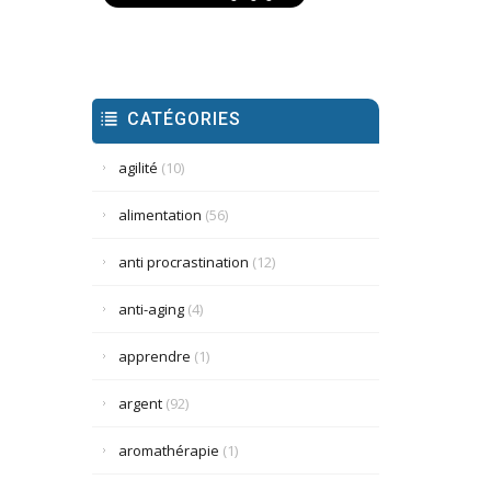
CATÉGORIES
agilité
(10)
alimentation
(56)
anti procrastination
(12)
anti-aging
(4)
apprendre
(1)
argent
(92)
aromathérapie
(1)