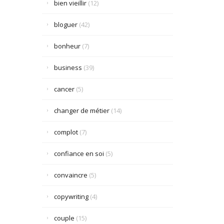
bien vieillir
(12)
bloguer
(42)
bonheur
(7)
business
(39)
cancer
(5)
changer de métier
(14)
complot
(7)
confiance en soi
(5)
convaincre
(5)
copywriting
(4)
couple
(15)