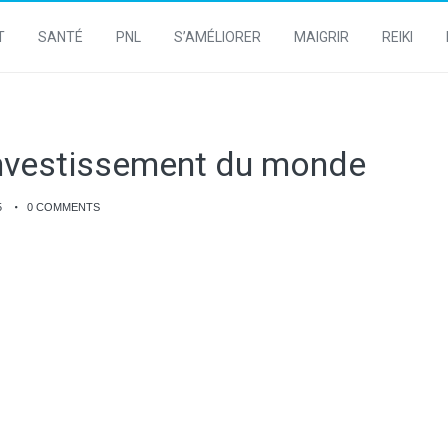
T
SANTÉ
PNL
S’AMÉLIORER
MAIGRIR
REIKI
 investissement du monde
5
0 COMMENTS