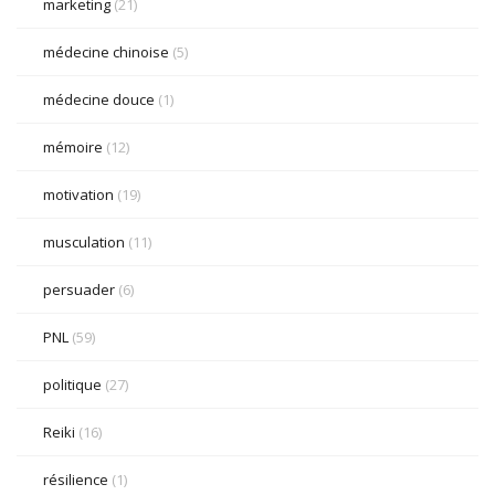
marketing
(21)
médecine chinoise
(5)
médecine douce
(1)
mémoire
(12)
motivation
(19)
musculation
(11)
persuader
(6)
PNL
(59)
politique
(27)
Reiki
(16)
résilience
(1)