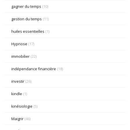
gagner du temps
(10)
gestion du temps
(11)
huiles essentielles
(1)
Hypnose
(17)
immobilier
(22)
indépendance financière
(18)
investir
(26)
kindle
(1)
kinésiologie
(5)
Maigrir
(46)