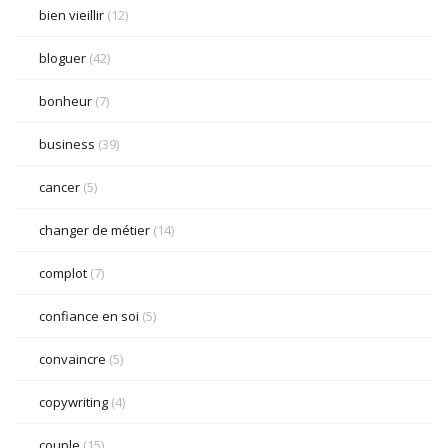
bien vieillir
(12)
bloguer
(42)
bonheur
(7)
business
(39)
cancer
(5)
changer de métier
(14)
complot
(7)
confiance en soi
(5)
convaincre
(5)
copywriting
(4)
couple
(15)