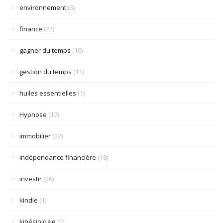
environnement
(3)
finance
(22)
gagner du temps
(10)
gestion du temps
(11)
huiles essentielles
(1)
Hypnose
(17)
immobilier
(22)
indépendance financière
(18)
investir
(26)
kindle
(1)
kinésiologie
(5)