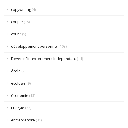
copywriting
(4)
couple
(15)
courir
(5)
développement personnel
(103)
Devenir Financièrement Indépendant
(14)
école
(2)
écologie
(9)
économie
(15)
Énergie
(22)
entreprendre
(31)