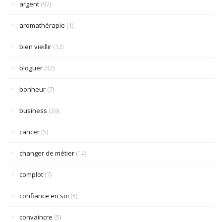
argent
(92)
aromathérapie
(1)
bien vieillir
(12)
bloguer
(42)
bonheur
(7)
business
(39)
cancer
(5)
changer de métier
(14)
complot
(7)
confiance en soi
(5)
convaincre
(5)