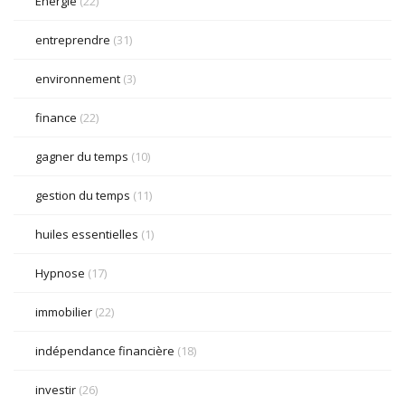
Énergie
(22)
entreprendre
(31)
environnement
(3)
finance
(22)
gagner du temps
(10)
gestion du temps
(11)
huiles essentielles
(1)
Hypnose
(17)
immobilier
(22)
indépendance financière
(18)
investir
(26)