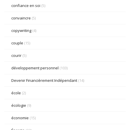
confiance en soi
(5)
convaincre
(5)
copywriting
(4)
couple
(15)
courir
(5)
développement personnel
(103)
Devenir Financièrement Indépendant
(14)
école
(2)
écologie
(9)
économie
(15)