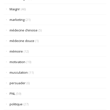
Maigrir
(46)
marketing
(21)
médecine chinoise
(5)
médecine douce
(1)
mémoire
(12)
motivation
(19)
musculation
(11)
persuader
(6)
PNL
(59)
politique
(27)