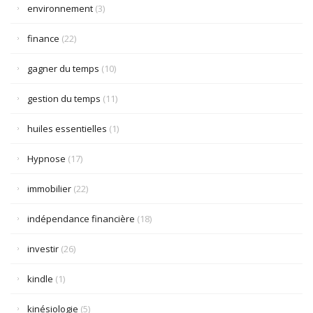
environnement
(3)
finance
(22)
gagner du temps
(10)
gestion du temps
(11)
huiles essentielles
(1)
Hypnose
(17)
immobilier
(22)
indépendance financière
(18)
investir
(26)
kindle
(1)
kinésiologie
(5)