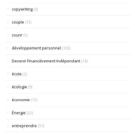
copywriting
(4)
couple
(15)
courir
(5)
développement personnel
(103)
Devenir Financièrement Indépendant
(14)
école
(2)
écologie
(9)
économie
(15)
Énergie
(22)
entreprendre
(31)