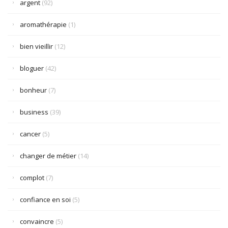
argent
(92)
aromathérapie
(1)
bien vieillir
(12)
bloguer
(42)
bonheur
(7)
business
(39)
cancer
(5)
changer de métier
(14)
complot
(7)
confiance en soi
(5)
convaincre
(5)