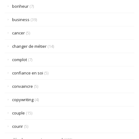
bonheur
(7)
business
(39)
cancer
(5)
changer de métier
(14)
complot
(7)
confiance en soi
(5)
convaincre
(5)
copywriting
(4)
couple
(15)
courir
(5)