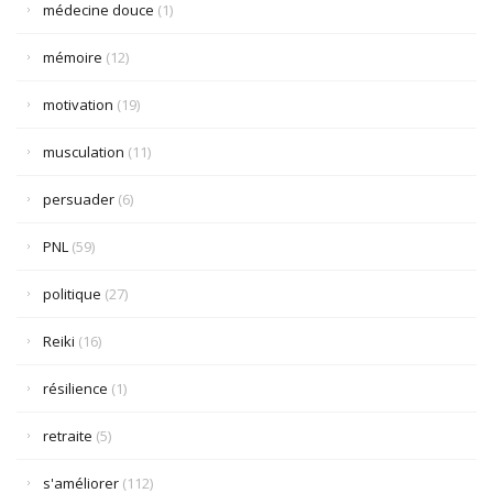
médecine douce
(1)
mémoire
(12)
motivation
(19)
musculation
(11)
persuader
(6)
PNL
(59)
politique
(27)
Reiki
(16)
résilience
(1)
retraite
(5)
s'améliorer
(112)