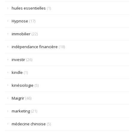
huiles essentielles
(1)
Hypnose
(17)
immobilier
(22)
indépendance financière
(18)
investir
(26)
kindle
(1)
kinésiologie
(5)
Maigrir
(46)
marketing
(21)
médecine chinoise
(5)