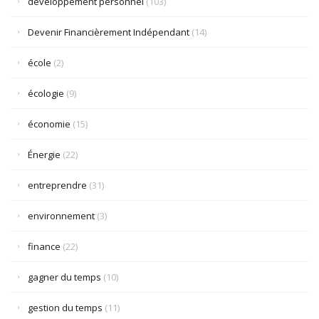
développement personnel
(103)
Devenir Financièrement Indépendant
(14)
école
(2)
écologie
(9)
économie
(15)
Énergie
(22)
entreprendre
(31)
environnement
(3)
finance
(22)
gagner du temps
(10)
gestion du temps
(11)