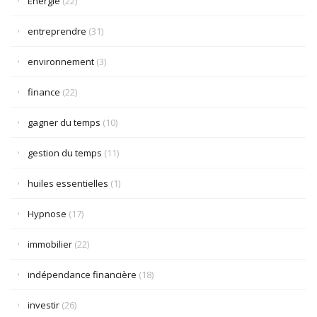
Énergie
(22)
entreprendre
(31)
environnement
(3)
finance
(22)
gagner du temps
(10)
gestion du temps
(11)
huiles essentielles
(1)
Hypnose
(17)
immobilier
(22)
indépendance financière
(18)
investir
(26)