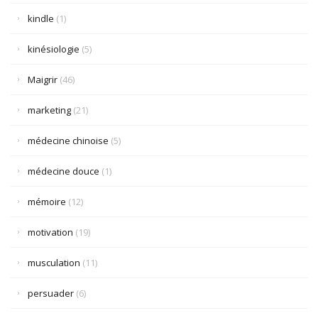
kindle
(1)
kinésiologie
(5)
Maigrir
(46)
marketing
(21)
médecine chinoise
(5)
médecine douce
(1)
mémoire
(12)
motivation
(19)
musculation
(11)
persuader
(6)