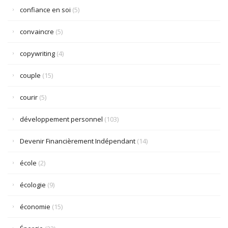
confiance en soi
(5)
convaincre
(5)
copywriting
(4)
couple
(15)
courir
(5)
développement personnel
(103)
Devenir Financièrement Indépendant
(14)
école
(2)
écologie
(9)
économie
(15)