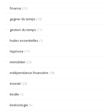
finance
(22)
gagner du temps
(10)
gestion du temps
(11)
huiles essentielles
(1)
Hypnose
(17)
immobilier
(22)
indépendance financière
(18)
investir
(26)
kindle
(1)
kinésiologie
(5)