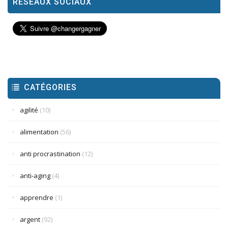
RÉSEAUX SOCIAUX
CATÉGORIES
agilité
(10)
alimentation
(56)
anti procrastination
(12)
anti-aging
(4)
apprendre
(1)
argent
(92)