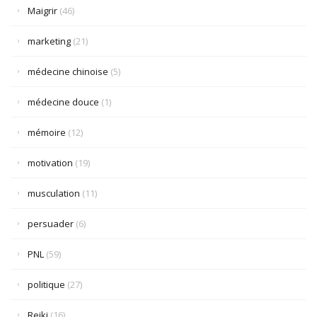
Maigrir
(46)
marketing
(21)
médecine chinoise
(5)
médecine douce
(1)
mémoire
(12)
motivation
(19)
musculation
(11)
persuader
(6)
PNL
(59)
politique
(27)
Reiki
(16)