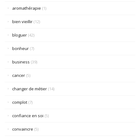
aromathérapie
(1)
bien vieillir
(12)
bloguer
(42)
bonheur
(7)
business
(39)
cancer
(5)
changer de métier
(14)
complot
(7)
confiance en soi
(5)
convaincre
(5)