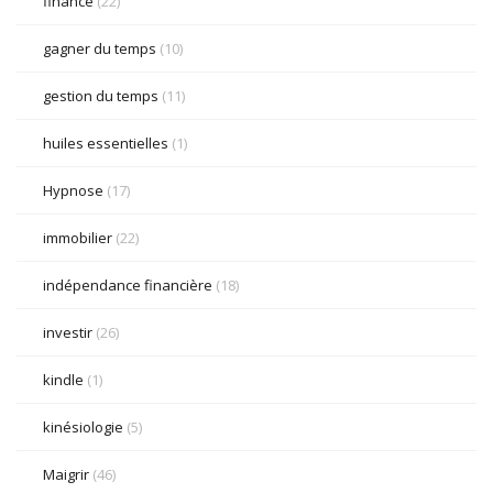
finance
(22)
gagner du temps
(10)
gestion du temps
(11)
huiles essentielles
(1)
Hypnose
(17)
immobilier
(22)
indépendance financière
(18)
investir
(26)
kindle
(1)
kinésiologie
(5)
Maigrir
(46)