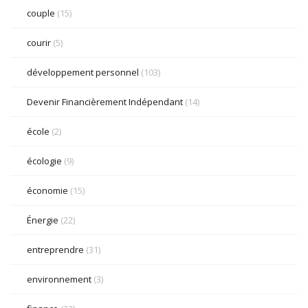
couple
(15)
courir
(5)
développement personnel
(103)
Devenir Financièrement Indépendant
(14)
école
(2)
écologie
(9)
économie
(15)
Énergie
(22)
entreprendre
(31)
environnement
(3)