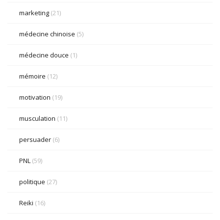
marketing
(21)
médecine chinoise
(5)
médecine douce
(1)
mémoire
(12)
motivation
(19)
musculation
(11)
persuader
(6)
PNL
(59)
politique
(27)
Reiki
(16)