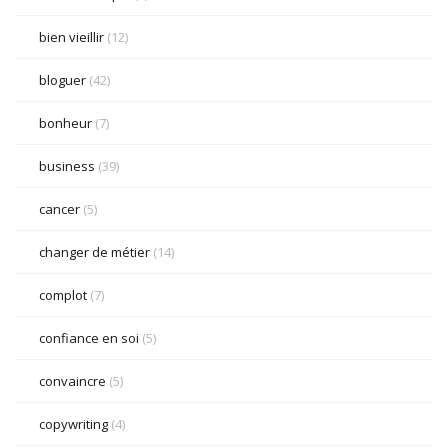
bien vieillir
(12)
bloguer
(42)
bonheur
(7)
business
(39)
cancer
(5)
changer de métier
(14)
complot
(7)
confiance en soi
(5)
convaincre
(5)
copywriting
(4)