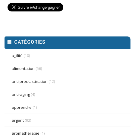
CATÉGORIES
agilité
(10)
alimentation
(56)
anti procrastination
(12)
anti-aging
(4)
apprendre
(1)
argent
(92)
aromathérapie
(1)