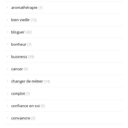
aromathérapie
(1)
bien vieillir
(12)
bloguer
(42)
bonheur
(7)
business
(39)
cancer
(5)
changer de métier
(14)
complot
(7)
confiance en soi
(5)
convaincre
(5)