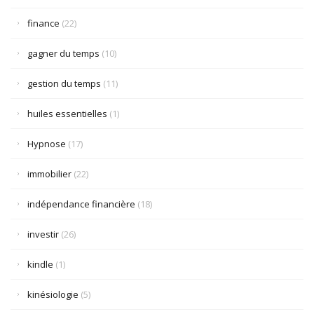
finance
(22)
gagner du temps
(10)
gestion du temps
(11)
huiles essentielles
(1)
Hypnose
(17)
immobilier
(22)
indépendance financière
(18)
investir
(26)
kindle
(1)
kinésiologie
(5)