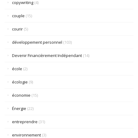
copywriting
(4)
couple
(15)
courir
(5)
développement personnel
(103)
Devenir Financièrement Indépendant
(14)
école
(2)
écologie
(9)
économie
(15)
Énergie
(22)
entreprendre
(31)
environnement
(3)