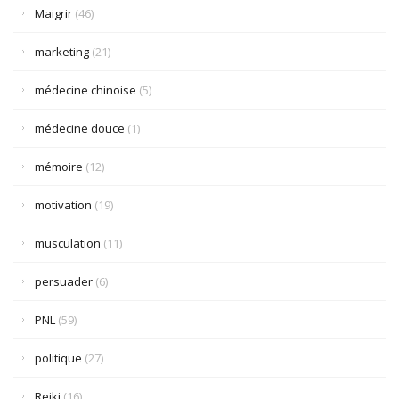
Maigrir
(46)
marketing
(21)
médecine chinoise
(5)
médecine douce
(1)
mémoire
(12)
motivation
(19)
musculation
(11)
persuader
(6)
PNL
(59)
politique
(27)
Reiki
(16)