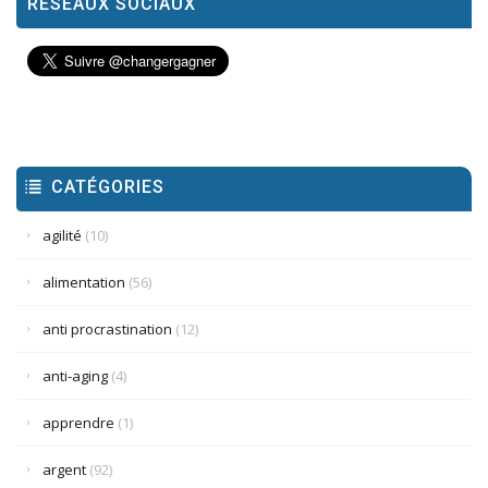
RÉSEAUX SOCIAUX
CATÉGORIES
agilité
(10)
alimentation
(56)
anti procrastination
(12)
anti-aging
(4)
apprendre
(1)
argent
(92)