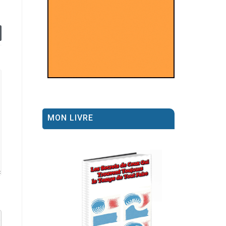
MON LIVRE
el datetime=""> <em> <i> <q cite=""> <strike> <strong>