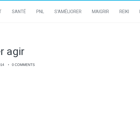
T
SANTÉ
PNL
S’AMÉLIORER
MAIGRIR
REIKI
r agir
014
0 COMMENTS