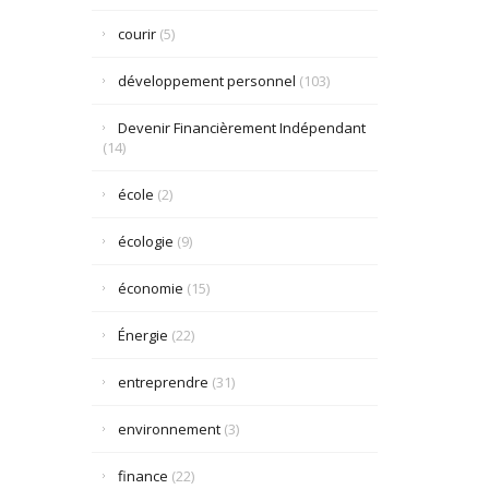
courir
(5)
développement personnel
(103)
Devenir Financièrement Indépendant
(14)
école
(2)
écologie
(9)
économie
(15)
Énergie
(22)
entreprendre
(31)
environnement
(3)
finance
(22)