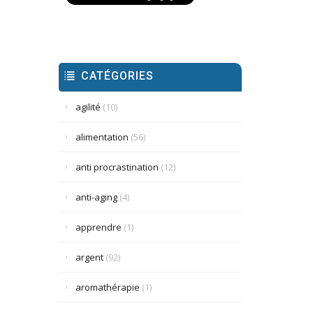
CATÉGORIES
agilité
(10)
alimentation
(56)
anti procrastination
(12)
anti-aging
(4)
apprendre
(1)
argent
(92)
aromathérapie
(1)