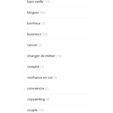
bien vieillir
(12)
bloguer
(42)
bonheur
(7)
business
(39)
cancer
(5)
changer de métier
(14)
complot
(7)
confiance en soi
(5)
convaincre
(5)
copywriting
(4)
couple
(15)