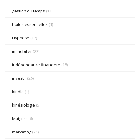
gestion du temps
(11)
huiles essentielles
(1)
Hypnose
(17)
immobilier
(22)
indépendance financière
(18)
investir
(26)
kindle
(1)
kinésiologie
(5)
Maigrir
(46)
marketing
(21)