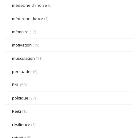
médecine chinoise
(5)
médecine douce
(1)
mémoire
(12)
motivation
(19)
musculation
(11)
persuader
(6)
PNL
(59)
politique
(27)
Reiki
(16)
résilience
(1)
retraite
(5)