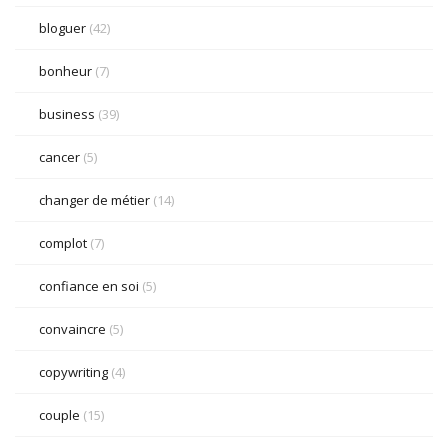
bloguer
(42)
bonheur
(7)
business
(39)
cancer
(5)
changer de métier
(14)
complot
(7)
confiance en soi
(5)
convaincre
(5)
copywriting
(4)
couple
(15)