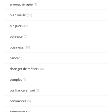
aromathérapie
(1)
bien vieillir
(12)
bloguer
(42)
bonheur
(7)
business
(39)
cancer
(5)
changer de métier
(14)
complot
(7)
confiance en soi
(5)
convaincre
(5)
copywriting
(4)