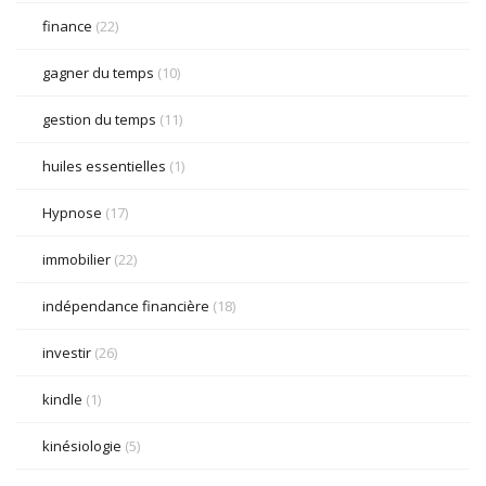
finance
(22)
gagner du temps
(10)
gestion du temps
(11)
huiles essentielles
(1)
Hypnose
(17)
immobilier
(22)
indépendance financière
(18)
investir
(26)
kindle
(1)
kinésiologie
(5)