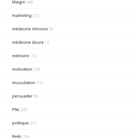
Maigrir
(46)
marketing
(21)
médecine chinoise
(5)
médecine douce
(1)
mémoire
(12)
motivation
(19)
musculation
(11)
persuader
(6)
PNL
(59)
politique
(27)
Reiki
(16)