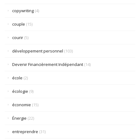
copywriting
(4)
couple
(15)
courir
(5)
développement personnel
(103)
Devenir Financièrement Indépendant
(14)
école
(2)
écologie
(9)
économie
(15)
Énergie
(22)
entreprendre
(31)