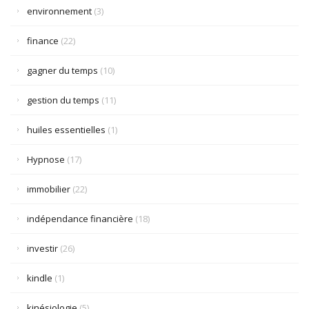
environnement
(3)
finance
(22)
gagner du temps
(10)
gestion du temps
(11)
huiles essentielles
(1)
Hypnose
(17)
immobilier
(22)
indépendance financière
(18)
investir
(26)
kindle
(1)
kinésiologie
(5)