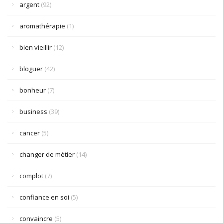
argent
(92)
aromathérapie
(1)
bien vieillir
(12)
bloguer
(42)
bonheur
(7)
business
(39)
cancer
(5)
changer de métier
(14)
complot
(7)
confiance en soi
(5)
convaincre
(5)