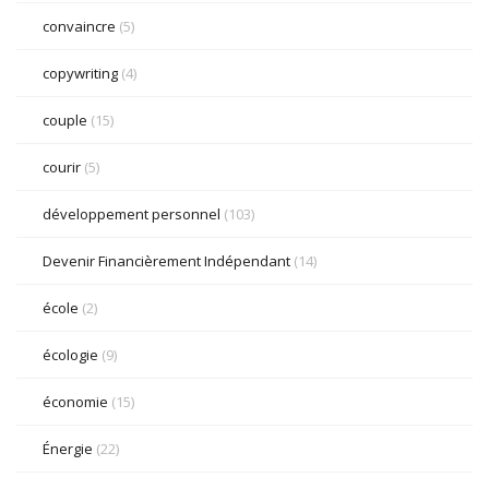
convaincre
(5)
copywriting
(4)
couple
(15)
courir
(5)
développement personnel
(103)
Devenir Financièrement Indépendant
(14)
école
(2)
écologie
(9)
économie
(15)
Énergie
(22)