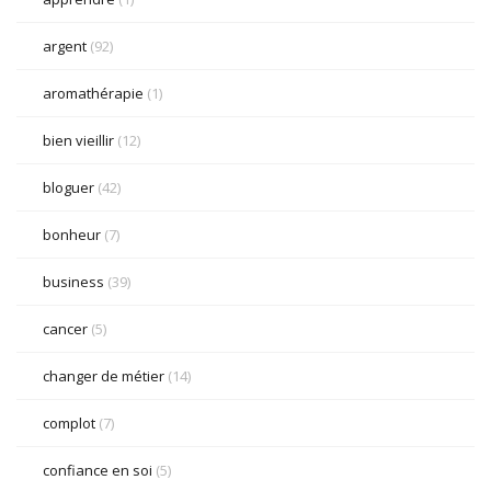
argent
(92)
aromathérapie
(1)
bien vieillir
(12)
bloguer
(42)
bonheur
(7)
business
(39)
cancer
(5)
changer de métier
(14)
complot
(7)
confiance en soi
(5)