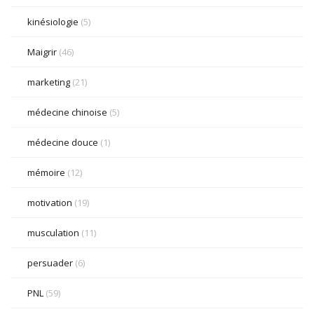
kinésiologie
(5)
Maigrir
(46)
marketing
(21)
médecine chinoise
(5)
médecine douce
(1)
mémoire
(12)
motivation
(19)
musculation
(11)
persuader
(6)
PNL
(59)