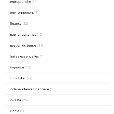
entreprendre
(31)
environnement
(3)
finance
(22)
gagner du temps
(10)
gestion du temps
(11)
huiles essentielles
(1)
Hypnose
(17)
immobilier
(22)
indépendance financière
(18)
investir
(26)
kindle
(1)