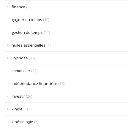
finance
(22)
gagner du temps
(10)
gestion du temps
(11)
huiles essentielles
(1)
Hypnose
(17)
immobilier
(22)
indépendance financière
(18)
investir
(26)
kindle
(1)
kinésiologie
(5)