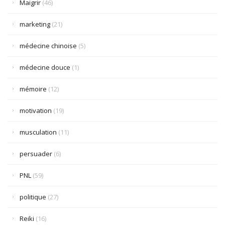
Maigrir
(46)
marketing
(21)
médecine chinoise
(5)
médecine douce
(1)
mémoire
(12)
motivation
(19)
musculation
(11)
persuader
(6)
PNL
(59)
politique
(27)
Reiki
(16)