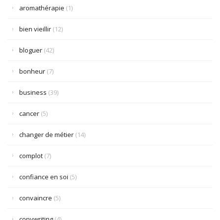
aromathérapie
(1)
bien vieillir
(12)
bloguer
(42)
bonheur
(7)
business
(39)
cancer
(5)
changer de métier
(14)
complot
(7)
confiance en soi
(5)
convaincre
(5)
copywriting
(4)