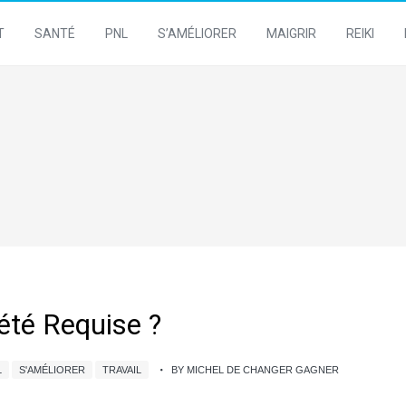
T
SANTÉ
PNL
S’AMÉLIORER
MAIGRIR
REIKI
iété Requise ?
L
S'AMÉLIORER
TRAVAIL
BY MICHEL DE CHANGER GAGNER