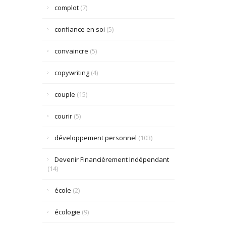
complot
(7)
confiance en soi
(5)
convaincre
(5)
copywriting
(4)
couple
(15)
courir
(5)
développement personnel
(103)
Devenir Financièrement Indépendant
(14)
école
(2)
écologie
(9)