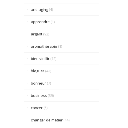
anti-aging
(4)
apprendre
(1)
argent
(92)
aromathérapie
(1)
bien vieillir
(12)
bloguer
(42)
bonheur
(7)
business
(39)
cancer
(5)
changer de métier
(14)