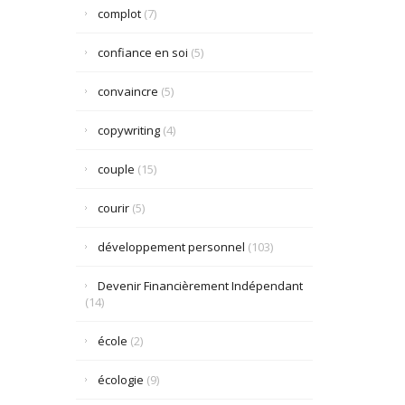
complot
(7)
confiance en soi
(5)
convaincre
(5)
copywriting
(4)
couple
(15)
courir
(5)
développement personnel
(103)
Devenir Financièrement Indépendant
(14)
école
(2)
écologie
(9)