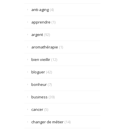
anti-aging
(4)
apprendre
(1)
argent
(92)
aromathérapie
(1)
bien vieillir
(12)
bloguer
(42)
bonheur
(7)
business
(39)
cancer
(5)
changer de métier
(14)