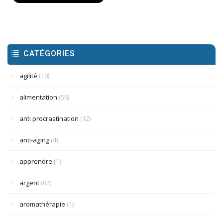
CATÉGORIES
agilité
(10)
alimentation
(56)
anti procrastination
(12)
anti-aging
(4)
apprendre
(1)
argent
(92)
aromathérapie
(1)