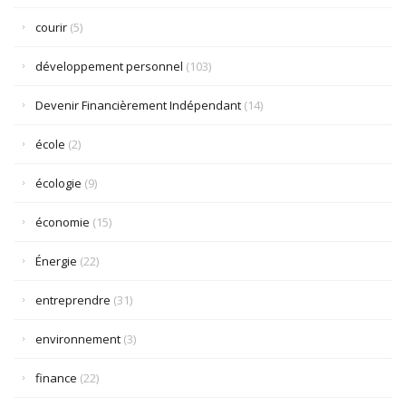
courir
(5)
développement personnel
(103)
Devenir Financièrement Indépendant
(14)
école
(2)
écologie
(9)
économie
(15)
Énergie
(22)
entreprendre
(31)
environnement
(3)
finance
(22)