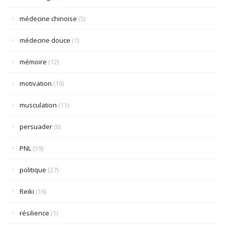
médecine chinoise
(5)
médecine douce
(1)
mémoire
(12)
motivation
(19)
musculation
(11)
persuader
(6)
PNL
(59)
politique
(27)
Reiki
(16)
résilience
(1)