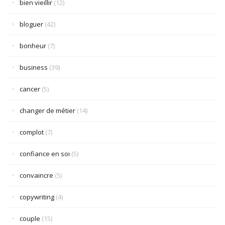
bien vieillir
(12)
bloguer
(42)
bonheur
(7)
business
(39)
cancer
(5)
changer de métier
(14)
complot
(7)
confiance en soi
(5)
convaincre
(5)
copywriting
(4)
couple
(15)