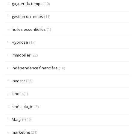
gagner du temps
(10)
gestion du temps
(11)
huiles essentielles
(1)
Hypnose
(17)
immobilier
(22)
indépendance financière
(18)
investir
(26)
kindle
(1)
kinésiologie
(5)
Maigrir
(46)
marketing
(21)