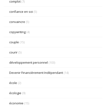
complot
(7)
confiance en soi
(5)
convaincre
(5)
copywriting
(4)
couple
(15)
courir
(5)
développement personnel
(103)
Devenir Financièrement Indépendant
(14)
école
(2)
écologie
(9)
économie
(15)