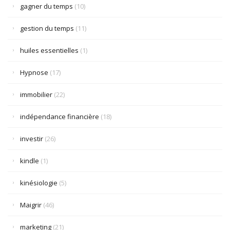
gagner du temps
(10)
gestion du temps
(11)
huiles essentielles
(1)
Hypnose
(17)
immobilier
(22)
indépendance financière
(18)
investir
(26)
kindle
(1)
kinésiologie
(5)
Maigrir
(46)
marketing
(21)