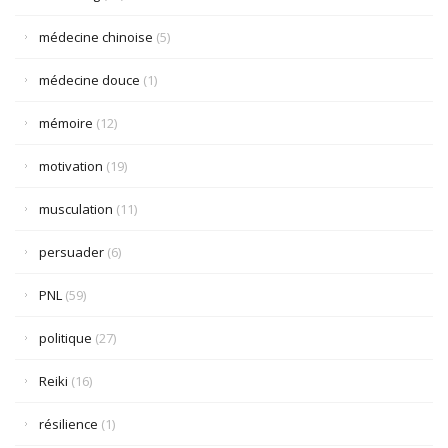
médecine chinoise
(5)
médecine douce
(1)
mémoire
(12)
motivation
(19)
musculation
(11)
persuader
(6)
PNL
(59)
politique
(27)
Reiki
(16)
résilience
(1)