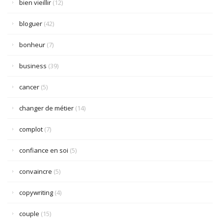
bien vieillir
(12)
bloguer
(42)
bonheur
(7)
business
(39)
cancer
(5)
changer de métier
(14)
complot
(7)
confiance en soi
(5)
convaincre
(5)
copywriting
(4)
couple
(15)