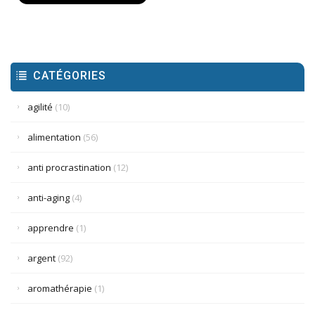
CATÉGORIES
agilité
(10)
alimentation
(56)
anti procrastination
(12)
anti-aging
(4)
apprendre
(1)
argent
(92)
aromathérapie
(1)