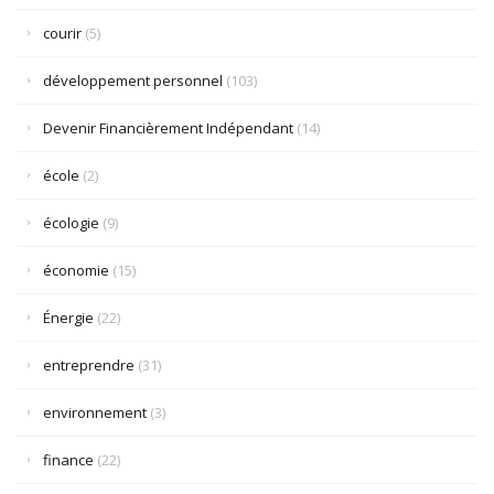
courir
(5)
développement personnel
(103)
Devenir Financièrement Indépendant
(14)
école
(2)
écologie
(9)
économie
(15)
Énergie
(22)
entreprendre
(31)
environnement
(3)
finance
(22)