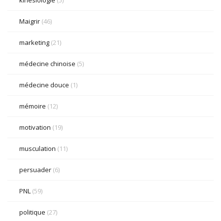
kinésiologie
(5)
Maigrir
(46)
marketing
(21)
médecine chinoise
(5)
médecine douce
(1)
mémoire
(12)
motivation
(19)
musculation
(11)
persuader
(6)
PNL
(59)
politique
(27)