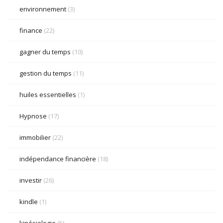
environnement
(3)
finance
(22)
gagner du temps
(10)
gestion du temps
(11)
huiles essentielles
(1)
Hypnose
(17)
immobilier
(22)
indépendance financière
(18)
investir
(26)
kindle
(1)