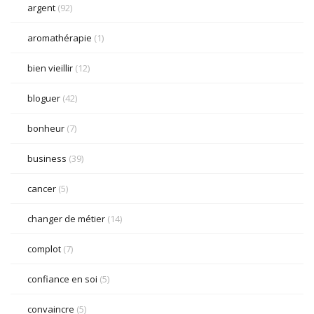
argent
(92)
aromathérapie
(1)
bien vieillir
(12)
bloguer
(42)
bonheur
(7)
business
(39)
cancer
(5)
changer de métier
(14)
complot
(7)
confiance en soi
(5)
convaincre
(5)