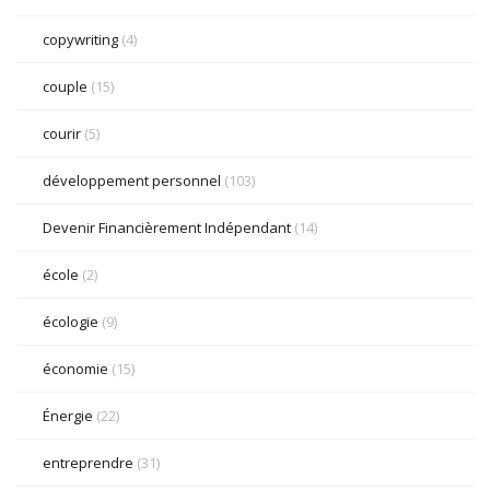
copywriting
(4)
couple
(15)
courir
(5)
développement personnel
(103)
Devenir Financièrement Indépendant
(14)
école
(2)
écologie
(9)
économie
(15)
Énergie
(22)
entreprendre
(31)