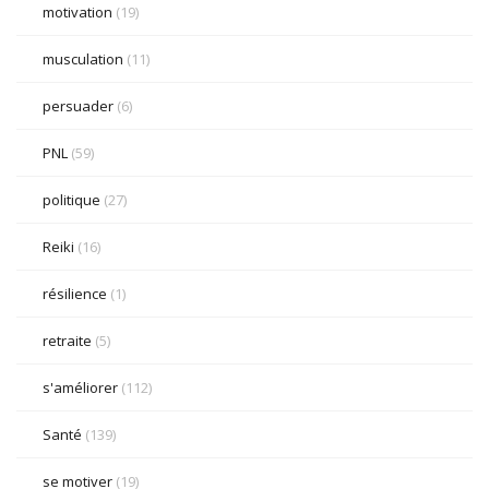
motivation
(19)
musculation
(11)
persuader
(6)
PNL
(59)
politique
(27)
Reiki
(16)
résilience
(1)
retraite
(5)
s'améliorer
(112)
Santé
(139)
se motiver
(19)