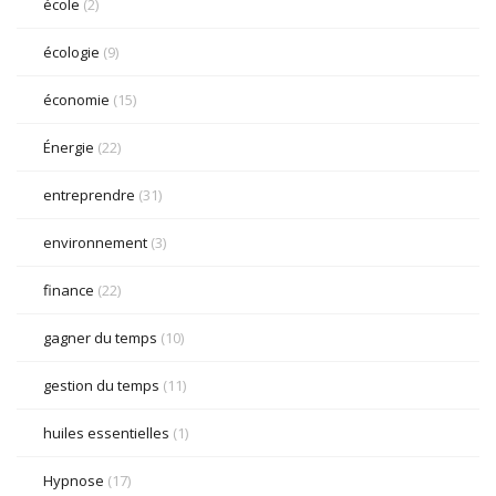
école
(2)
écologie
(9)
économie
(15)
Énergie
(22)
entreprendre
(31)
environnement
(3)
finance
(22)
gagner du temps
(10)
gestion du temps
(11)
huiles essentielles
(1)
Hypnose
(17)