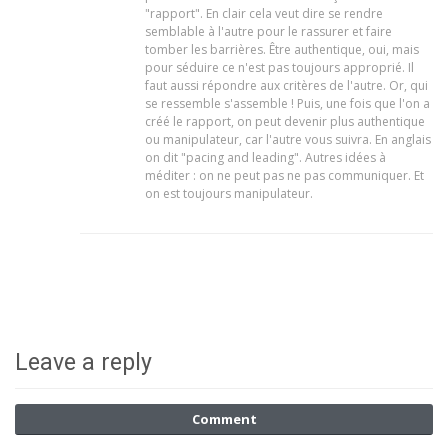
"rapport". En clair cela veut dire se rendre
semblable à l'autre pour le rassurer et faire
tomber les barrières. Être authentique, oui, mais
pour séduire ce n'est pas toujours approprié. Il
faut aussi répondre aux critères de l'autre. Or, qui
se ressemble s'assemble ! Puis, une fois que l'on a
créé le rapport, on peut devenir plus authentique
ou manipulateur, car l'autre vous suivra. En anglais
on dit "pacing and leading". Autres idées à
méditer : on ne peut pas ne pas communiquer. Et
on est toujours manipulateur.
Leave a reply
Comment