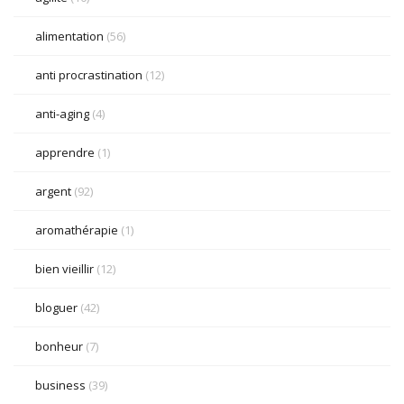
alimentation
(56)
anti procrastination
(12)
anti-aging
(4)
apprendre
(1)
argent
(92)
aromathérapie
(1)
bien vieillir
(12)
bloguer
(42)
bonheur
(7)
business
(39)