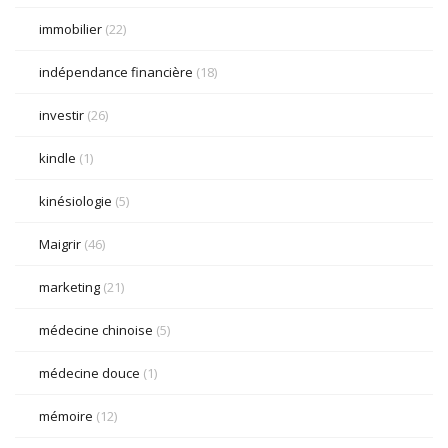
immobilier
(22)
indépendance financière
(18)
investir
(26)
kindle
(1)
kinésiologie
(5)
Maigrir
(46)
marketing
(21)
médecine chinoise
(5)
médecine douce
(1)
mémoire
(12)