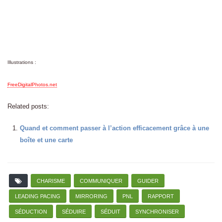
Illustrations :
FreeDigitalPhotos.net
Related posts:
Quand et comment passer à l’action efficacement grâce à une
boîte et une carte
CHARISME
COMMUNIQUER
GUIDER
LEADING PACING
MIRRORING
PNL
RAPPORT
SÉDUCTION
SÉDUIRE
SÉDUIT
SYNCHRONISER