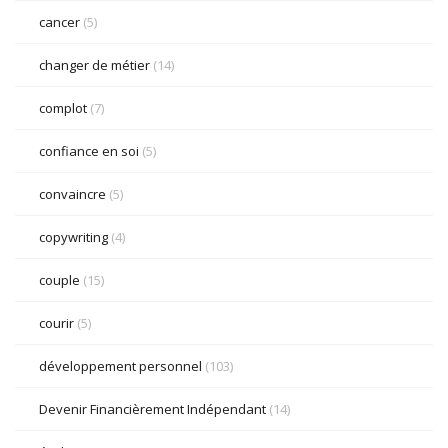
cancer
(5)
changer de métier
(14)
complot
(7)
confiance en soi
(5)
convaincre
(5)
copywriting
(4)
couple
(15)
courir
(5)
développement personnel
(103)
Devenir Financièrement Indépendant
(14)