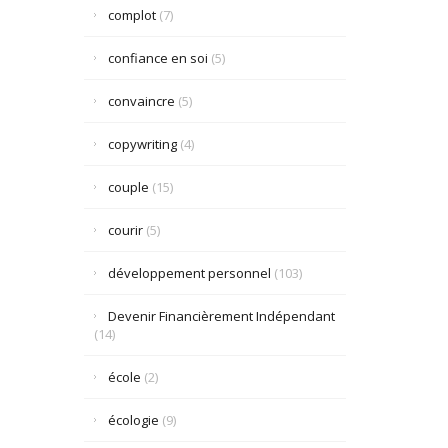
complot
(7)
confiance en soi
(5)
convaincre
(5)
copywriting
(4)
couple
(15)
courir
(5)
développement personnel
(103)
Devenir Financièrement Indépendant
(14)
école
(2)
écologie
(9)