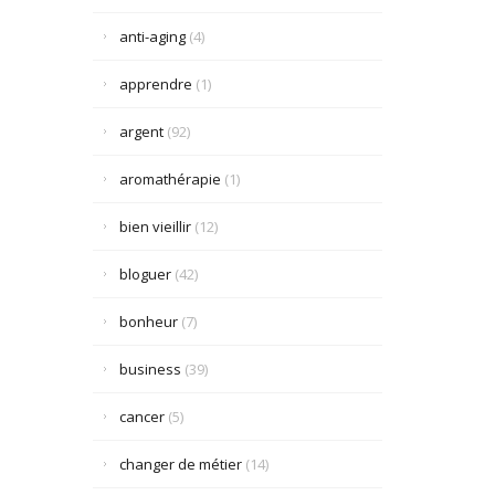
anti-aging
(4)
apprendre
(1)
argent
(92)
aromathérapie
(1)
bien vieillir
(12)
bloguer
(42)
bonheur
(7)
business
(39)
cancer
(5)
changer de métier
(14)