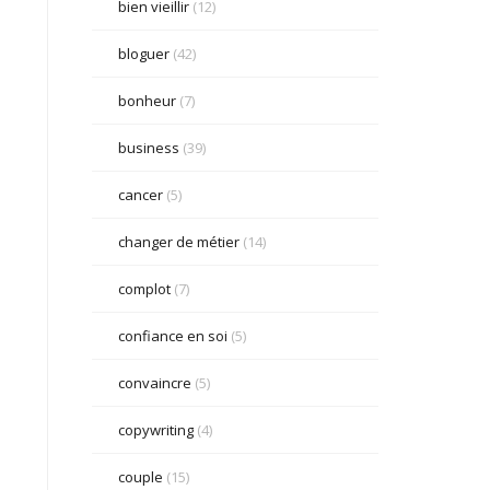
bien vieillir
(12)
bloguer
(42)
bonheur
(7)
business
(39)
cancer
(5)
changer de métier
(14)
complot
(7)
confiance en soi
(5)
convaincre
(5)
copywriting
(4)
couple
(15)