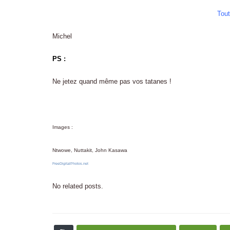
Tout
Michel
PS :
Ne jetez quand même pas vos tatanes !
Images :
Ntwowe, Nuttakit, John Kasawa
FreeDigitalPhotos.net
No related posts.