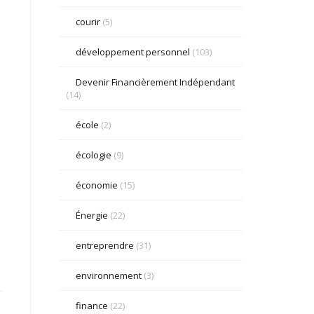
courir
(5)
développement personnel
(103)
Devenir Financièrement Indépendant
(14)
école
(2)
écologie
(9)
économie
(15)
Énergie
(22)
entreprendre
(31)
environnement
(3)
finance
(22)