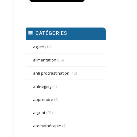
CATÉGORIES
agilité
(10)
alimentation
(56)
anti procrastination
(12)
anti-aging
(4)
apprendre
(1)
argent
(92)
aromathérapie
(1)